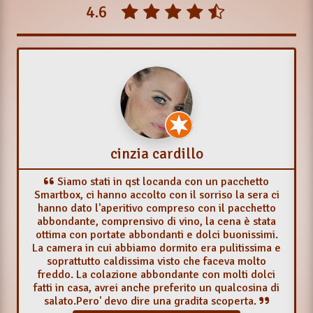
4.6
LE CAMERE
I nomi delle stanze richiamano i luoghi più
suggestivi della Riserva Naturale Monterano
(Bandita, Cavone, Diosilla e Monterano). Ogni
stanza ha un confortevole letto matrimoniale a
cinzia cardillo
doghe, scrivanie e armadi in legno, bagno,
doccia, climatizzatore e collegamento Internet
Siamo stati in qst locanda con un pacchetto
wifi gratuito. Gli ospiti, se lo desiderano,
Smartbox, ci hanno accolto con il sorriso la sera ci
hanno dato l'aperitivo compreso con il pacchetto
possono usufruire del servizio in camera e
abbondante, comprensivo di vino, la cena è stata
rilassarsi o prendere il sole nel terrazzo-
ottima con portate abbondanti e dolci buonissimi.
solarium su cui le camere si affacciano.
La camera in cui abbiamo dormito era pulitissima e
soprattutto caldissima visto che faceva molto
freddo. La colazione abbondante con molti dolci
fatti in casa, avrei anche preferito un qualcosina di
salato.Pero' devo dire una gradita scoperta.